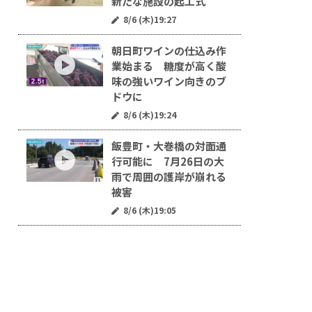
新たな施設の起工式
8/6 (木)19:27
朝日町ワインの仕込み作
業始まる 糖度が高く酸
味の強いワイン向きのブ
ドウに
8/6 (木)19:24
飯豊町・大巻橋の対面通
行可能に 7月26日の大
雨で周囲の護岸が崩れる
被害
8/6 (木)19:05