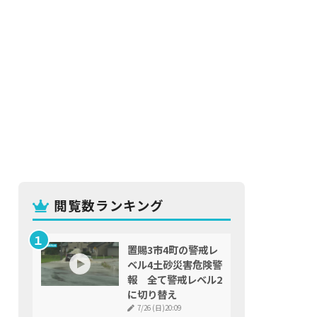
閲覧数ランキング
置賜3市4町の警戒レ
ベル4土砂災害危険警
報 全て警戒レベル2
に切り替え
7/26 (日)20:09