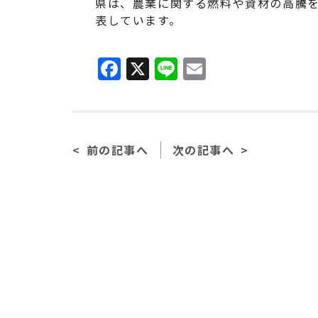
県は、農業に関する燃料や資材の高騰
表しています。
F
X
Li
E
a
n
m
c
e
ai
e
l
前の記事へ
次の記事へ
b
o
o
k