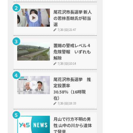
尾花沢市長選挙 新人
の若林吾朗氏が初当
選
7/26 (日)21:47
置賜の警戒レベル４
危険警報 いずれも
解除
7/26 (日)10:14
尾花沢市長選挙 推
定投票率
30.58％（16時現
在）
7/26 (日)18:33
月山で行方不明の男
性 山中の川から遺体
で発見