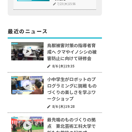
7/23 (木)15:56
最近のニュース
鳥獣被害対策の指導者育
成へ クマやイノシシの被
害防止に向けて研修会
8/6 (木)19:35
小中学生がロボットのプ
ログラミングに挑戦 もの
づくりの楽しさを学ぶワ
ークショップ
8/6 (木)19:28
最先端のものづくりの拠
点 東北芸術工科大学で