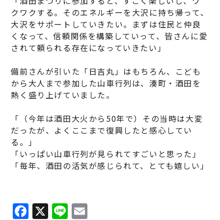
「酒田まつりに参加すると、すごく楽しいし、ワ
クワクする。そのエネルギーを大沢に持ち帰って、
大沢をサポートしていきたい。まずは住民と仲良
くなって、信頼関係を構築していって、皆さんに愛
されて頼られる存在になっていきたい」
備前さんが引いた「日吉丸」はもちろん、こども
から大人まで参加した山車行列は、湊町・酒田を
熱く盛り上げていました。
「（今年は酒田大火から50年で）その当時は大変
だったが、よくここまで復興したと感心してい
る。」
「いっぱい山車行列が見られてすごいと思った」
「毎年、酒田の活気が感じられて、とても嬉しい」
F
X
Li
E