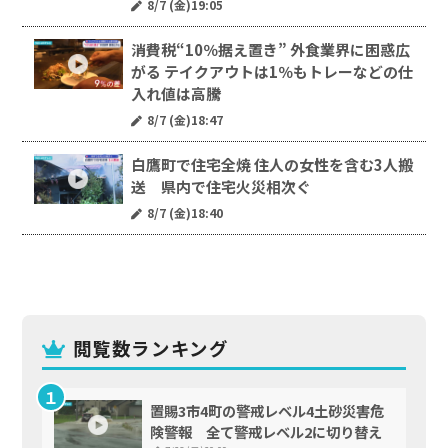
8/7 (金)19:05
消費税“10％据え置き” 外食業界に困惑広
がる テイクアウトは1％もトレーなどの仕
入れ値は高騰
8/7 (金)18:47
白鷹町で住宅全焼 住人の女性を含む3人搬
送 県内で住宅火災相次ぐ
8/7 (金)18:40
閲覧数ランキング
置賜3市4町の警戒レベル4土砂災害危
険警報 全て警戒レベル2に切り替え