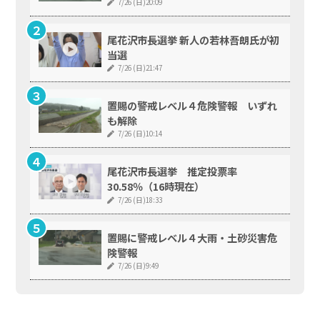
7/26 (日)20:09
尾花沢市長選挙 新人の若林吾朗氏が初
当選
7/26 (日)21:47
置賜の警戒レベル４危険警報 いずれ
も解除
7/26 (日)10:14
尾花沢市長選挙 推定投票率
30.58％（16時現在）
7/26 (日)18:33
置賜に警戒レベル４大雨・土砂災害危
険警報
7/26 (日)9:49