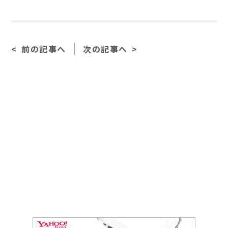
a
n
m
c
e
ai
e
l
前の記事へ
次の記事へ
b
o
o
k