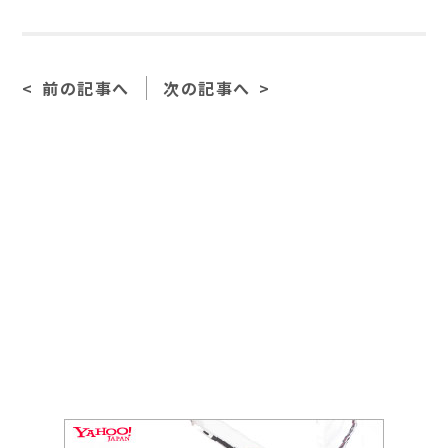
a
n
m
c
e
ai
e
l
前の記事へ
次の記事へ
b
o
o
k