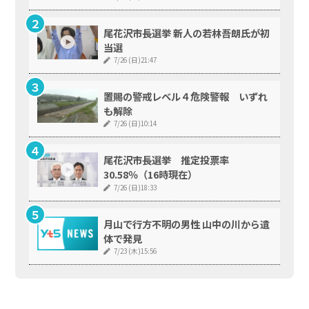
尾花沢市長選挙 新人の若林吾朗氏が初
当選
7/26 (日)21:47
置賜の警戒レベル４危険警報 いずれ
も解除
7/26 (日)10:14
尾花沢市長選挙 推定投票率
30.58％（16時現在）
7/26 (日)18:33
月山で行方不明の男性 山中の川から遺
体で発見
7/23 (木)15:56