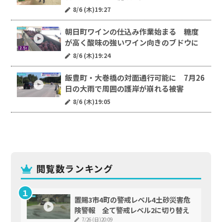
8/6 (木)19:27
朝日町ワインの仕込み作業始まる 糖度
が高く酸味の強いワイン向きのブドウに
8/6 (木)19:24
飯豊町・大巻橋の対面通行可能に 7月26
日の大雨で周囲の護岸が崩れる被害
8/6 (木)19:05
閲覧数ランキング
置賜3市4町の警戒レベル4土砂災害危
険警報 全て警戒レベル2に切り替え
7/26 (日)20:09