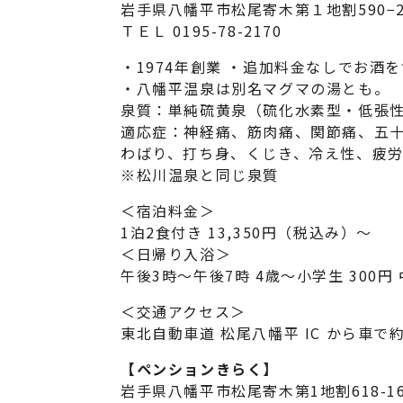
岩手県八幡平市松尾寄木第１地割590−2
ＴＥＬ 0195-78-2170
・1974年創業 ・追加料金なしでお酒
・八幡平温泉は別名マグマの湯とも。
泉質：単純硫黄泉（硫化水素型・低張
適応症：神経痛、筋肉痛、関節痛、五
わばり、打ち身、くじき、冷え性、疲労
※松川温泉と同じ泉質
＜宿泊料金＞
1泊2食付き 13,350円（税込み）～
＜日帰り入浴＞
午後3時～午後7時 4歳～小学生 300円
＜交通アクセス＞
東北自動車道 松尾八幡平 IC から車で約
【ペンションきらく】
岩手県八幡平市松尾寄木第1地割618-1