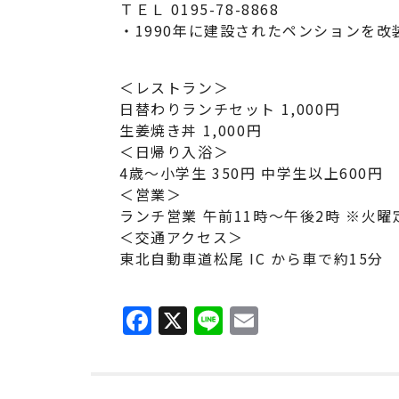
ＴＥＬ 0195-78-8868
・1990年に建設されたペンションを改
＜レストラン＞
日替わりランチセット 1,000円
生姜焼き丼 1,000円
＜日帰り入浴＞
4歳～小学生 350円 中学生以上600円
＜営業＞
ランチ営業 午前11時～午後2時 ※火曜
＜交通アクセス＞
東北自動車道松尾 IC から車で約15分
F
X
Li
E
a
n
m
c
e
ai