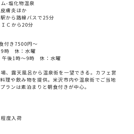
ム-塩化物温泉
性皮膚炎ほか
駅から路線バスで25分
Ｃから20分
食付き7500円～
後9時 休：水曜
 午後1時～9時 休：水曜
場、露天風呂から温泉街を一望できる。カフェ営
た料理や飲み物を提供。米沢市内や温泉街でご当地
泊プランは素泊まりと朝食付きが中心。
袋程度入荷