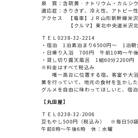
泉 質：含硫黄‐ナトリウム・カルシウ
適応症：きりきず、冷え性、アトピー
アクセス 【電車】ＪＲ山形新幹線米沢
【クルマ】東北中央道米沢北Ｉ
ＴＥＬ0238-32-2214
・宿泊 1泊素泊まり6500円～ 1泊朝
・日帰り入浴 700円 午前10時～午
・貸し切り露天風呂 1組60分2200円
※料金はすべて税込み
唯一高台に位置する宿。客室や大浴
業を行っていて、地元の食材を生かし
グルメを自由に味わってほしいと、宿
【丸田屋】
ＴＥＬ0238-32-2006
豆もやし500円（税込み） ※毎日50
午前8時～午後6時 休：水曜