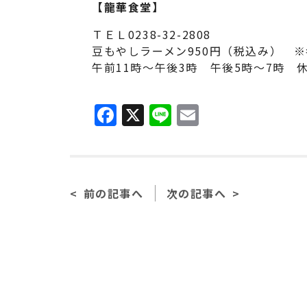
【龍華食堂】
ＴＥＬ0238-32-2808
豆もやしラーメン950円（税込み） 
午前11時～午後3時 午後5時～7時
F
X
Li
E
a
n
m
c
e
ai
e
l
前の記事へ
次の記事へ
b
o
o
k