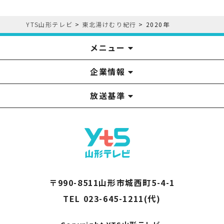
YTS山形テレビ
>
東北湯けむり紀行
>
2020年
メニュー
企業情報
YTS見学ツアー
アナウンサー
みるるん星人
お問い合わせ
YTSニュース
プレゼント
イベント
番組表
番組
放送基準
山形テレビ国民保護業務計画提出文
視聴データの取扱いについて
YTS山形テレビ SDGs 宣言
情報セキュリティ基本方針
山形テレビ人権方針
個人情報基本方針
系列局一覧
中継局一覧
企業情報
役員構成
採用情報
青少年向けの番組案内
番組向上の取り組み
番組審議会
〒990-8511山形市城西町5-4-1
TEL 023-645-1211(代)