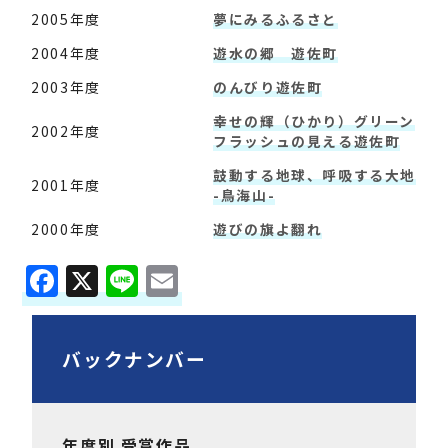
2005年度
夢にみるふるさと
2004年度
遊水の郷 遊佐町
2003年度
のんびり遊佐町
幸せの輝（ひかり）グリーン
2002年度
フラッシュの見える遊佐町
鼓動する地球、呼吸する大地
2001年度
-鳥海山-
2000年度
遊びの旗よ翻れ
F
X
Li
E
a
n
m
c
e
ai
バックナンバー
e
l
b
o
年度別 受賞作品