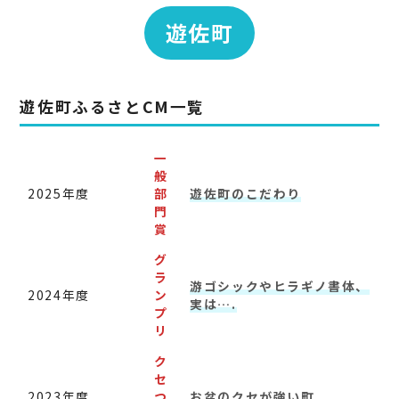
遊佐町
遊佐
町
ふるさとCM一覧
一
般
2025年度
部
遊佐町のこだわり
門
賞
グ
ラ
游ゴシックやヒラギノ書体、
2024年度
ン
実は….
プ
リ
ク
セ
2023年度
つ
お盆のクセが強い町