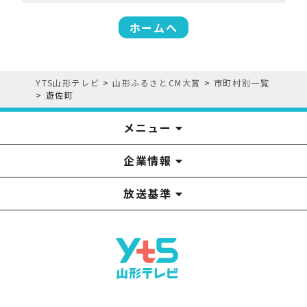
ホームへ
YTS山形テレビ
>
山形ふるさとCM大賞
>
市町村別一覧
>
遊佐町
メニュー
企業情報
YTS見学ツアー
アナウンサー
みるるん星人
お問い合わせ
YTSニュース
プレゼント
イベント
番組表
番組
放送基準
山形テレビ国民保護業務計画提出文
視聴データの取扱いについて
YTS山形テレビ SDGs 宣言
情報セキュリティ基本方針
山形テレビ人権方針
個人情報基本方針
系列局一覧
中継局一覧
企業情報
役員構成
採用情報
青少年向けの番組案内
番組向上の取り組み
番組審議会