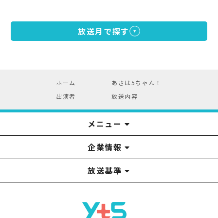
放送月で探す
ホーム
あさは5ちゃん！
出演者
放送内容
メニュー
企業情報
YTS見学ツアー
アナウンサー
みるるん星人
お問い合わせ
YTSニュース
プレゼント
イベント
番組表
番組
放送基準
山形テレビ国民保護業務計画提出文
視聴データの取扱いについて
YTS山形テレビ SDGs 宣言
情報セキュリティ基本方針
山形テレビ人権方針
個人情報基本方針
系列局一覧
中継局一覧
企業情報
役員構成
採用情報
青少年向けの番組案内
番組向上の取り組み
番組審議会