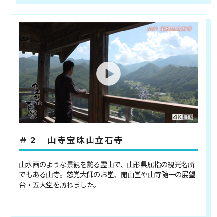
＃２ 山寺宝珠山立石寺
山水画のような景観を誇る霊山で、山形県屈指の観光名所
でもある山寺。慈覚大師のお堂、開山堂や山寺随一の展望
台・五大堂を訪ねました。