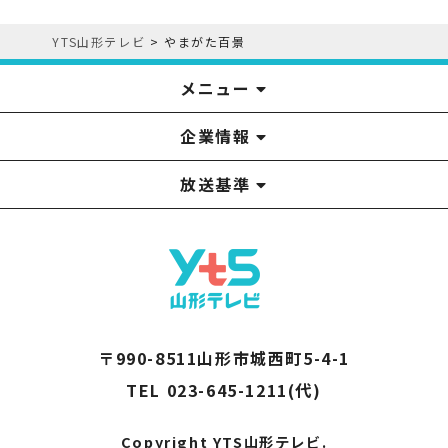
YTS山形テレビ
>
やまがた百景
メニュー
企業情報
YTS見学ツアー
アナウンサー
みるるん星人
お問い合わせ
YTSニュース
プレゼント
イベント
番組表
番組
放送基準
山形テレビ国民保護業務計画提出文
視聴データの取扱いについて
YTS山形テレビ SDGs 宣言
情報セキュリティ基本方針
山形テレビ人権方針
個人情報基本方針
系列局一覧
中継局一覧
企業情報
役員構成
採用情報
青少年向けの番組案内
番組向上の取り組み
番組審議会
〒990-8511山形市城西町5-4-1
TEL 023-645-1211(代)
Copyright YTS山形テレビ.