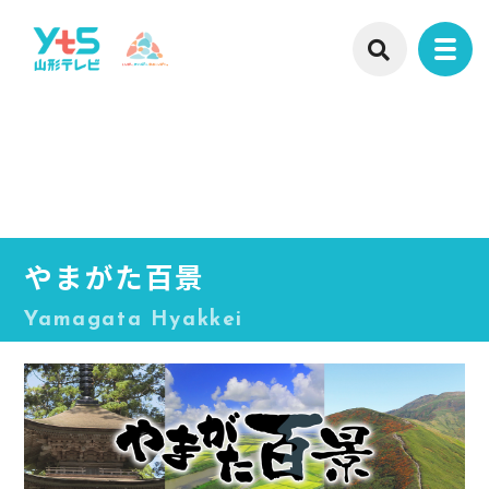
やまがた百景
Yamagata Hyakkei