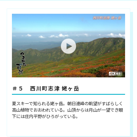
＃５ 西川町志津 姥ヶ岳
夏スキーで知られる姥ヶ岳。朝日連峰の眺望がすばらしく
高山植物でおおわれている。山頂からは月山が一望でき眼
下には庄内平野がひろがっている。