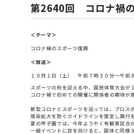
第2640回 コロナ禍
＜テーマ＞
コロナ禍のスポーツ復興
＜放送＞
１０月１日（土） 午前７時３０分～午前
スポーツの秋を迎える中、国民体育大会が
コロナ禍で初めての開催に関係者の期待が
新型コロナとスポーツを巡っては、プロス
感染拡大を防ぐガイドラインを策定し興行
夏の甲子園では、今年ようやく有観客試合
一般イベントに目を向けると、国体と同様