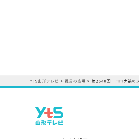
YTS山形テレビ
>
提言の広場
>
第2640回 コロナ禍の