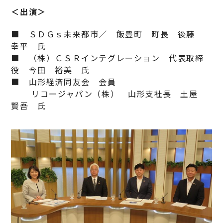
＜出演＞
■ ＳＤＧｓ未来都市／ 飯豊町 町長 後藤
幸平 氏
■ （株）ＣＳＲインテグレーション 代表取締
役 今田 裕美 氏
■ 山形経済同友会 会員
リコージャパン（株） 山形支社長 土屋
賢吾 氏