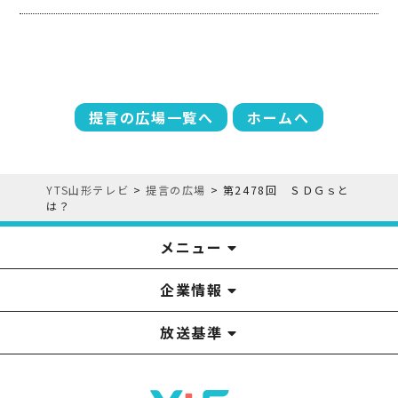
提言の広場一覧へ
ホームへ
YTS山形テレビ
>
提言の広場
>
第2478回 ＳＤＧｓと
は？
メニュー
企業情報
YTS見学ツアー
アナウンサー
みるるん星人
お問い合わせ
YTSニュース
プレゼント
イベント
番組表
番組
放送基準
山形テレビ国民保護業務計画提出文
視聴データの取扱いについて
YTS山形テレビ SDGs 宣言
情報セキュリティ基本方針
山形テレビ人権方針
個人情報基本方針
系列局一覧
中継局一覧
企業情報
役員構成
採用情報
青少年向けの番組案内
番組向上の取り組み
番組審議会