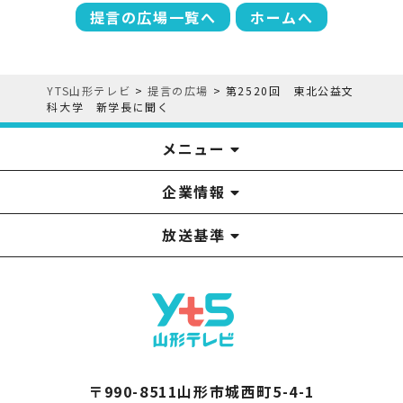
提言の広場一覧へ
ホームへ
YTS山形テレビ
>
提言の広場
>
第2520回 東北公益文
科大学 新学長に聞く
メニュー
企業情報
YTS見学ツアー
アナウンサー
みるるん星人
お問い合わせ
YTSニュース
プレゼント
イベント
番組表
番組
放送基準
山形テレビ国民保護業務計画提出文
視聴データの取扱いについて
YTS山形テレビ SDGs 宣言
情報セキュリティ基本方針
山形テレビ人権方針
個人情報基本方針
系列局一覧
中継局一覧
企業情報
役員構成
採用情報
青少年向けの番組案内
番組向上の取り組み
番組審議会
〒990-8511山形市城西町5-4-1