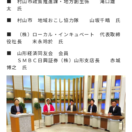
■ 村山市政策推進課・地方創生係 滝口雄
太 氏
■ 村山市 地域おこし協力隊 山坂千晴 氏
■ （株）ローカル・インキュベート 代表取締
役社長 末永玲於 氏
■ 山形経済同友会 会員
ＳＭＢＣ日興証券（株）山形支店長 赤城
博之 氏