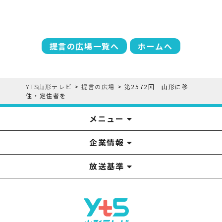
提言の広場一覧へ
ホームへ
YTS山形テレビ
>
提言の広場
>
第2572回 山形に移
住・定住者を
メニュー
企業情報
YTS見学ツアー
アナウンサー
みるるん星人
お問い合わせ
YTSニュース
プレゼント
イベント
番組表
番組
放送基準
山形テレビ国民保護業務計画提出文
視聴データの取扱いについて
YTS山形テレビ SDGs 宣言
情報セキュリティ基本方針
山形テレビ人権方針
個人情報基本方針
系列局一覧
中継局一覧
企業情報
役員構成
採用情報
青少年向けの番組案内
番組向上の取り組み
番組審議会