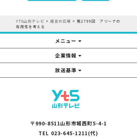
YTS山形テレビ
>
提言の広場
>
第2799回 アリーナの
有用性を考える
メニュー
企業情報
YTS見学ツアー
アナウンサー
みるるん星人
お問い合わせ
YTSニュース
プレゼント
イベント
番組表
番組
放送基準
山形テレビ国民保護業務計画提出文
視聴データの取扱いについて
YTS山形テレビ SDGs 宣言
情報セキュリティ基本方針
山形テレビ人権方針
個人情報基本方針
系列局一覧
中継局一覧
企業情報
役員構成
採用情報
青少年向けの番組案内
番組向上の取り組み
番組審議会
〒990-8511山形市城西町5-4-1
TEL 023-645-1211(代)