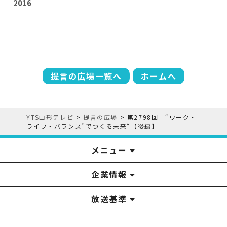
2016
提言の広場一覧へ
ホームへ
YTS山形テレビ
>
提言の広場
>
第2798回 “ワーク・
ライフ・バランス”でつくる未来“【後編】
メニュー
企業情報
YTS見学ツアー
アナウンサー
みるるん星人
お問い合わせ
YTSニュース
プレゼント
イベント
番組表
番組
放送基準
山形テレビ国民保護業務計画提出文
視聴データの取扱いについて
YTS山形テレビ SDGs 宣言
情報セキュリティ基本方針
山形テレビ人権方針
個人情報基本方針
系列局一覧
中継局一覧
企業情報
役員構成
採用情報
青少年向けの番組案内
番組向上の取り組み
番組審議会