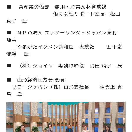
■ 県産業労働部 雇用・産業人材育成課
働く女性サポート室長 松田
貞子 氏
■ ＮＰＯ法人 ファザーリング・ジャパン東北
理事
やまがたイグメン共和国 大統領 五十嵐
健裕 氏
■ （株）ジョイン 専務取締役 武田 靖子 氏
■ 山形経済同友会 会員
リコージャパン（株）山形支社長 伊賀上 真
弓 氏