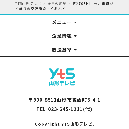
YTS山形テレビ
>
提言の広場
>
第2703回 長井市遊び
と学びの交流施設・くるんと
メニュー
企業情報
YTS見学ツアー
アナウンサー
みるるん星人
お問い合わせ
YTSニュース
プレゼント
イベント
番組表
番組
放送基準
山形テレビ国民保護業務計画提出文
視聴データの取扱いについて
YTS山形テレビ SDGs 宣言
情報セキュリティ基本方針
山形テレビ人権方針
個人情報基本方針
系列局一覧
中継局一覧
企業情報
役員構成
採用情報
青少年向けの番組案内
番組向上の取り組み
番組審議会
〒990-8511山形市城西町5-4-1
TEL 023-645-1211(代)
Copyright YTS山形テレビ.