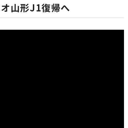
ィオ山形J1復帰へ