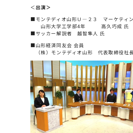
＜
出演＞
■モンテディオ山形Ｕ―２３ マーケティ
山形大学工学部4年 高久巧成 氏
■サッカー解説者 越智隼人 氏
■山形経済同友会 会員
（株）モンテディオ山形 代表取締役社長