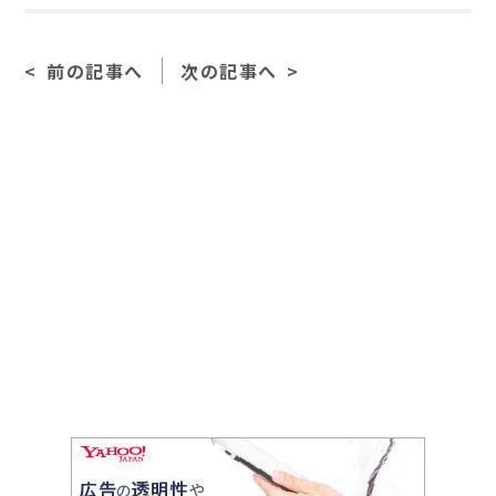
c
e
ai
e
l
前の記事へ
次の記事へ
b
o
o
k