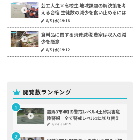
芸工大生×高校生 地域課題の解決策を考
える合宿 生徒数の減少を食い止めるには
8/5 (水)19:16
食料品に関する消費減税 農家は収入の減
少を懸念
8/5 (水)19:12
閲覧数ランキング
置賜3市4町の警戒レベル4土砂災害危
険警報 全て警戒レベル2に切り替え
7/26 (日)20:09