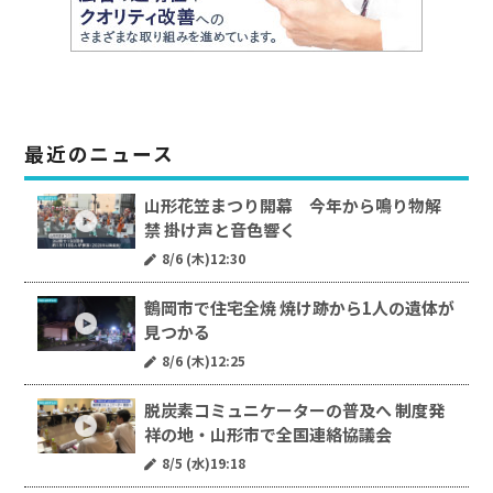
最近のニュース
山形花笠まつり開幕 今年から鳴り物解
禁 掛け声と音色響く
8/6 (木)12:30
鶴岡市で住宅全焼 焼け跡から1人の遺体が
見つかる
8/6 (木)12:25
脱炭素コミュニケーターの普及へ 制度発
祥の地・山形市で全国連絡協議会
8/5 (水)19:18