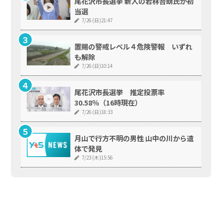
尾花沢市長選挙 新人の若林吾朗氏が初
当選
7/26 (日)21:47
置賜の警戒レベル４危険警報 いずれ
も解除
7/26 (日)10:14
尾花沢市長選挙 推定投票率
30.58％（16時現在）
7/26 (日)18:33
月山で行方不明の男性 山中の川から遺
体で発見
7/23 (木)15:56