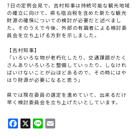
7日の定例会見で、吉村知事は持続可能な観光地域
の確立に向けて、県も宿泊税を含めた新たな観光
財源の確保についての検討が必要だと述べまし
た。そのうえで今後、外部の有識者による検討委
員会を立ち上げる方針を示しました。
【吉村知事】
「いろいろな物が老朽化したり、交通課題がたく
さんありいろいろと整備していったり、しなけれ
ばいけないことが山ほどあるので、その時にはや
はり財源が必要になると思う」
県では現在委員の選定を進めていて、出来るだけ
早く検討委員会を立ち上げたいとしています。
F
X
Li
E
a
n
m