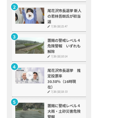
尾花沢市長選挙 新人
の若林吾朗氏が初当
選
7/26 (日)21:47
置賜の警戒レベル４
危険警報 いずれも
解除
7/26 (日)10:14
尾花沢市長選挙 推
定投票率
30.58％（16時現
在）
7/26 (日)18:33
置賜に警戒レベル４
大雨・土砂災害危険
警報