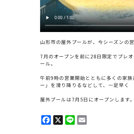
山形市の屋外プールが、今シーズンの
7月のオープンを前に28日限定でプレ
ール。
午前9時の営業開始とともに多くの家族
ー」を滑り降りるなどして、一足早く
屋外プールは7月5日にオープンします
F
X
Li
E
a
n
m