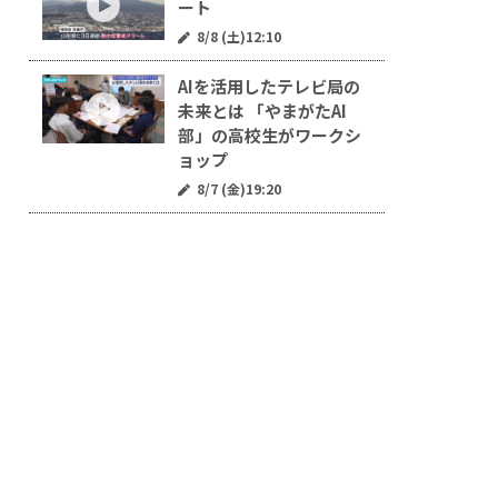
ート
8/8 (土)12:10
AIを活用したテレビ局の
未来とは 「やまがたAI
部」の高校生がワークシ
ョップ
8/7 (金)19:20