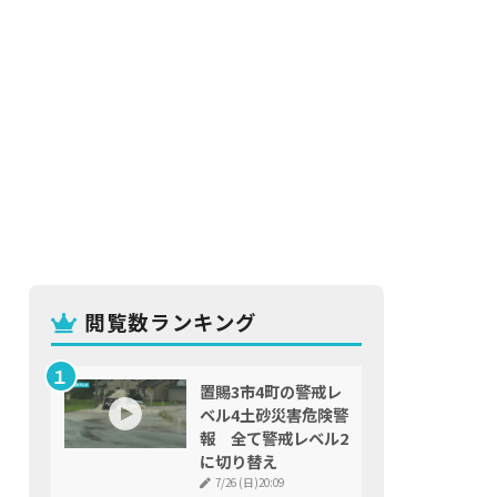
閲覧数ランキング
置賜3市4町の警戒レ
ベル4土砂災害危険警
報 全て警戒レベル2
に切り替え
7/26 (日)20:09