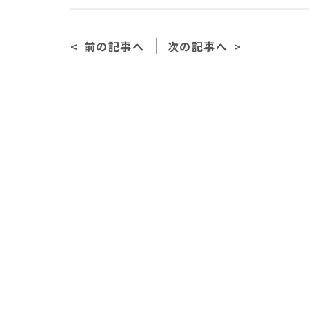
c
e
ai
e
l
前の記事へ
次の記事へ
b
o
o
k