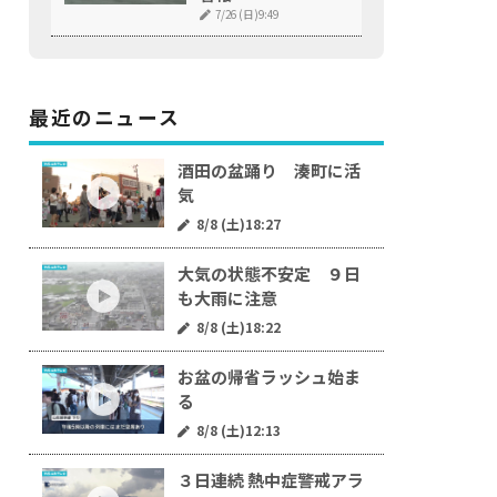
7/26 (日)9:49
最近のニュース
酒田の盆踊り 湊町に活
気
8/8 (土)18:27
大気の状態不安定 ９日
も大雨に注意
8/8 (土)18:22
お盆の帰省ラッシュ始ま
る
8/8 (土)12:13
３日連続 熱中症警戒アラ