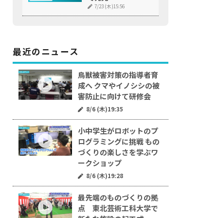
7/23 (木)15:56
最近のニュース
鳥獣被害対策の指導者育
成へ クマやイノシシの被
害防止に向けて研修会
8/6 (木)19:35
小中学生がロボットのプ
ログラミングに挑戦 もの
づくりの楽しさを学ぶワ
ークショップ
8/6 (木)19:28
最先端のものづくりの拠
点 東北芸術工科大学で