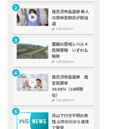
尾花沢市長選挙 新人
の若林吾朗氏が初当
選
7/26 (日)21:47
置賜の警戒レベル４
危険警報 いずれも
解除
7/26 (日)10:14
尾花沢市長選挙 推
定投票率
30.58％（16時現
在）
7/26 (日)18:33
月山で行方不明の男
性 山中の川から遺体
で発見