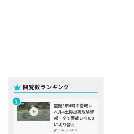
閲覧数ランキング
置賜3市4町の警戒レ
ベル4土砂災害危険警
報 全て警戒レベル2
に切り替え
7/26 (日)20:09