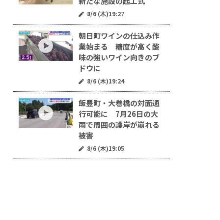
新たな施設の起工式
8/6 (木)19:27
朝日町ワインの仕込み作
業始まる 糖度が高く酸
味の強いワイン向きのブ
ドウに
8/6 (木)19:24
飯豊町・大巻橋の対面通
行可能に 7月26日の大
雨で周囲の護岸が崩れる
被害
8/6 (木)19:05