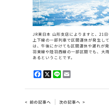
JR東日本 山形支店によりますと、2
上下線の一部列車で区間運休が発生し
は、午後にかけても区間運休や遅れが
羽東線や陸羽西線の一部区間でも、大
あるということです。
F
X
Li
E
a
n
m
c
e
ai
e
l
前の記事へ
次の記事へ
b