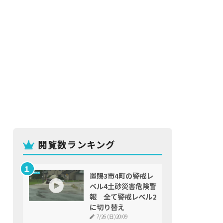
閲覧数ランキング
置賜3市4町の警戒レ
ベル4土砂災害危険警
報 全て警戒レベル2
に切り替え
7/26 (日)20:09