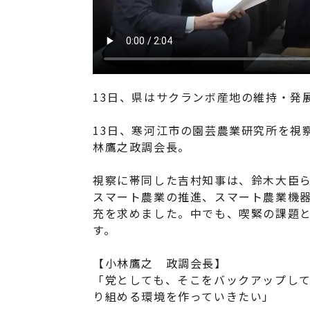
13日、県はサクランボ産地の維持・発
13日、寒河江市の園芸農業研究所を視
林鷹之政調会長。
視察に帯同した吉村知事は、鈴木大臣
スマート農業の推進、スマート農業機
充を求めました。中でも、喫緊の課題
す。
【小林鷹之 政調会長】
「党としても、そこをバックアップし
り組める環境を作っていきたい」