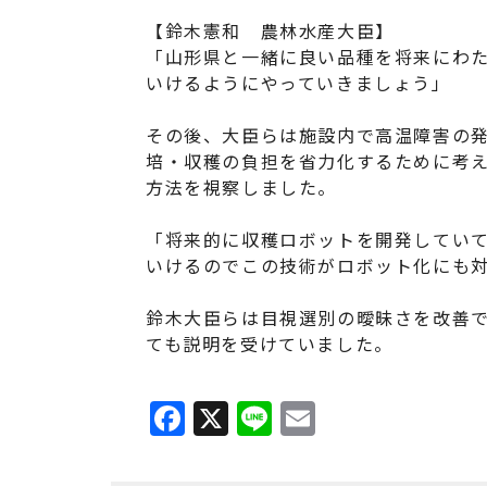
【鈴木憲和 農林水産大臣】
「山形県と一緒に良い品種を将来にわ
いけるようにやっていきましょう」
その後、大臣らは施設内で高温障害の
培・収穫の負担を省力化するために考え
方法を視察しました。
「将来的に収穫ロボットを開発してい
いけるのでこの技術がロボット化にも
鈴木大臣らは目視選別の曖昧さを改善
ても説明を受けていました。
F
X
Li
E
a
n
m
c
e
ai