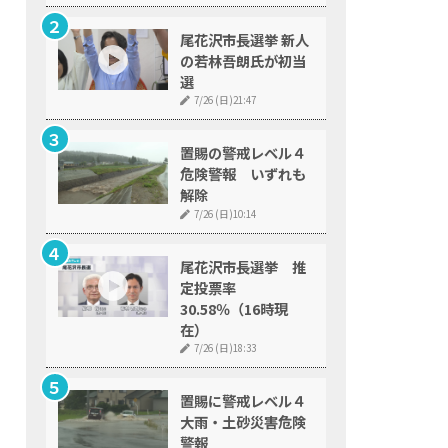
尾花沢市長選挙 新人
の若林吾朗氏が初当
選
7/26 (日)21:47
置賜の警戒レベル４
危険警報 いずれも
解除
7/26 (日)10:14
尾花沢市長選挙 推
定投票率
30.58％（16時現
在）
7/26 (日)18:33
置賜に警戒レベル４
大雨・土砂災害危険
警報