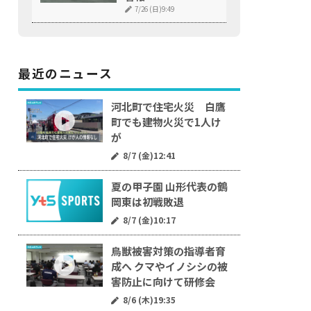
7/26 (日)9:49
最近のニュース
河北町で住宅火災 白鷹
町でも建物火災で1人け
が
8/7 (金)12:41
夏の甲子園 山形代表の鶴
岡東は初戦敗退
8/7 (金)10:17
鳥獣被害対策の指導者育
成へ クマやイノシシの被
害防止に向けて研修会
8/6 (木)19:35