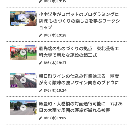
8/6 (木)19:35
小中学生がロボットのプログラミングに
挑戦 ものづくりの楽しさを学ぶワークシ
ョップ
8/6 (木)19:28
最先端のものづくりの拠点 東北芸術工
科大学で新たな施設の起工式
8/6 (木)19:27
朝日町ワインの仕込み作業始まる 糖度
が高く酸味の強いワイン向きのブドウに
8/6 (木)19:24
飯豊町・大巻橋の対面通行可能に 7月26
日の大雨で周囲の護岸が崩れる被害
8/6 (木)19:05