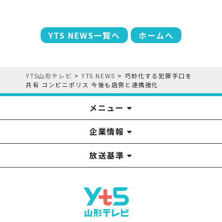
YTS NEWS一覧へ
ホームへ
YTS山形テレビ
>
YTS NEWS
>
巧妙化する犯罪手口を
共有 コンビニポリス 今後も店側と連携強化
メニュー
企業情報
YTS見学ツアー
アナウンサー
みるるん星人
お問い合わせ
YTSニュース
プレゼント
イベント
番組表
番組
放送基準
山形テレビ国民保護業務計画提出文
視聴データの取扱いについて
YTS山形テレビ SDGs 宣言
情報セキュリティ基本方針
山形テレビ人権方針
個人情報基本方針
系列局一覧
中継局一覧
企業情報
役員構成
採用情報
青少年向けの番組案内
番組向上の取り組み
番組審議会