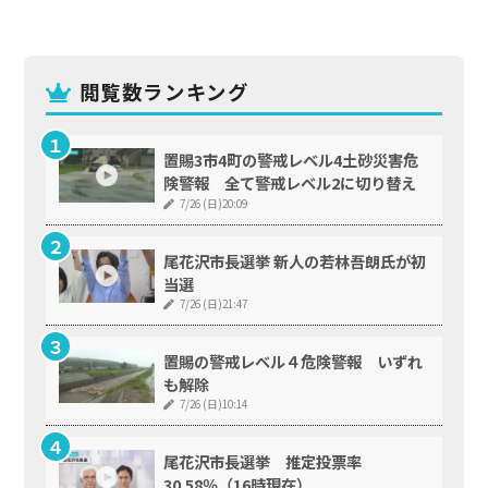
閲覧数ランキング
置賜3市4町の警戒レベル4土砂災害危
険警報 全て警戒レベル2に切り替え
7/26 (日)20:09
尾花沢市長選挙 新人の若林吾朗氏が初
当選
7/26 (日)21:47
置賜の警戒レベル４危険警報 いずれ
も解除
7/26 (日)10:14
尾花沢市長選挙 推定投票率
30.58％（16時現在）