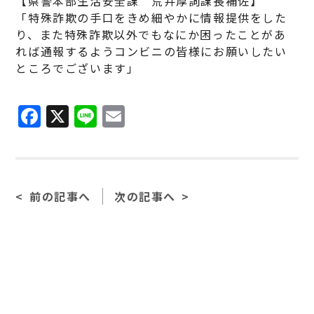
【県警本部生活安全課 荒井厚詞課長補佐】
「特殊詐欺の手口をきめ細やかに情報提供をした
り、また特殊詐欺以外でもなにか困ったことがあ
れば通報するようコンビニの皆様にお願いしたい
ところでございます」
F
X
Li
E
a
n
m
c
e
ai
e
l
前の記事へ
次の記事へ
b
o
o
k