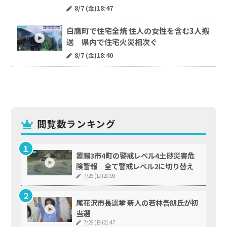
8/7 (金)18:47
白鷹町で住宅全焼 住人の女性を含む3人搬
送 県内で住宅火災相次ぐ
8/7 (金)18:40
閲覧数ランキング
置賜3市4町の警戒レベル4土砂災害危
険警報 全て警戒レベル2に切り替え
7/26 (日)20:09
尾花沢市長選挙 新人の若林吾朗氏が初
当選
7/26 (日)21:47