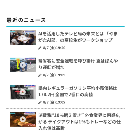
最近のニュース
AIを活用したテレビ局の未来とは 「やま
がたAI部」の高校生がワークショップ
8/7 (金)19:20
帰省客に安全運転を呼び掛け 夏はぼんや
り運転が増加
8/7 (金)19:09
県内レギュラーガソリン平均小売価格は
178.2円 全国で2番目の高値
8/7 (金)19:05
消費税“10％据え置き” 外食業界に困惑広
がる テイクアウトは1％もトレーなどの仕
入れ値は高騰