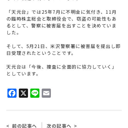
「天元台」では25年7月に不明金に気付き、11月
の臨時株主総会と取締役会で、窃盗の可能性もあ
るとして、警察に被害届を出すことを決めていま
した。
そして、5月21日、米沢警察署に被害届を提出し即
日受理されたということです。
天元台は「今後、捜査に全面的に協力していく」
としています。
F
X
Li
E
a
n
m
c
e
ai
e
l
前の記事へ
次の記事へ