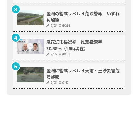
置賜の警戒レベル４危険警報 いずれ
も解除
7/26 (日)10:14
尾花沢市長選挙 推定投票率
30.58％（16時現在）
7/26 (日)18:33
置賜に警戒レベル４大雨・土砂災害危
険警報
7/26 (日)9:49