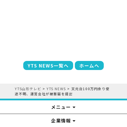
YTS NEWS一覧へ
ホームへ
YTS山形テレビ
>
YTS NEWS
>
天元台100万円余り使
途不明、運営会社が被害届を提出
メニュー
企業情報
YTS見学ツアー
アナウンサー
みるるん星人
お問い合わせ
YTSニュース
プレゼント
イベント
番組表
番組