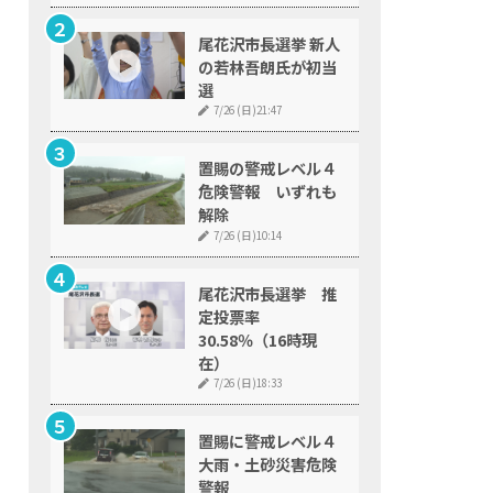
尾花沢市長選挙 新人
の若林吾朗氏が初当
選
7/26 (日)21:47
置賜の警戒レベル４
危険警報 いずれも
解除
7/26 (日)10:14
尾花沢市長選挙 推
定投票率
30.58％（16時現
在）
7/26 (日)18:33
置賜に警戒レベル４
大雨・土砂災害危険
警報