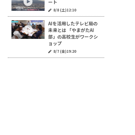
ート
8/8 (土)12:10
AIを活用したテレビ局の
未来とは 「やまがたAI
部」の高校生がワークシ
ョップ
8/7 (金)19:20