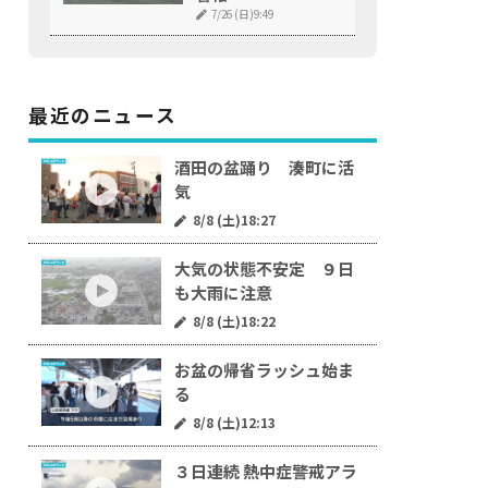
7/26 (日)9:49
最近のニュース
酒田の盆踊り 湊町に活
気
8/8 (土)18:27
大気の状態不安定 ９日
も大雨に注意
8/8 (土)18:22
お盆の帰省ラッシュ始ま
る
8/8 (土)12:13
３日連続 熱中症警戒アラ