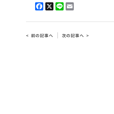
F
X
Li
E
a
n
m
c
e
ai
e
l
前の記事へ
次の記事へ
b
o
o
k