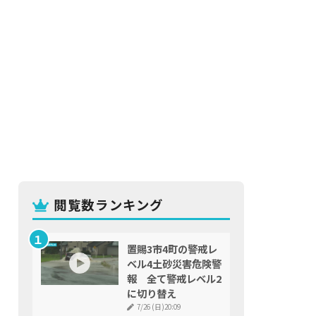
閲覧数ランキング
置賜3市4町の警戒レ
ベル4土砂災害危険警
報 全て警戒レベル2
に切り替え
7/26 (日)20:09