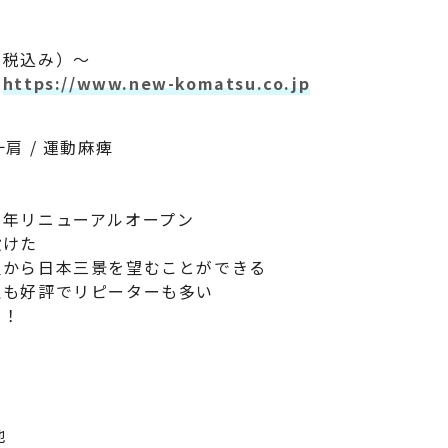
（税込み）～
は
https://www.new-komatsu.co.jp
十肩 / 運動麻痺
今年リニューアルオープン
設けた
屋から日本三景を望むことができる
理も好評でリピーターも多い
し！
地