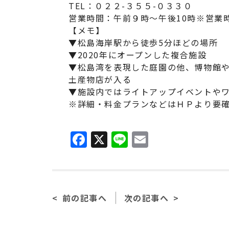
TEL：０２２-３５５-０３３０
営業時間：午前９時～午後10時※営
【メモ】
▼松島海岸駅から徒歩5分ほどの場所
▼2020年にオープンした複合施設
▼松島湾を表現した庭園の他、博物館
土産物店が入る
▼施設内ではライトアップイベントや
※詳細・料金プランなどはＨＰより
F
X
Li
E
a
n
m
c
e
ai
e
l
前の記事へ
次の記事へ
b
o