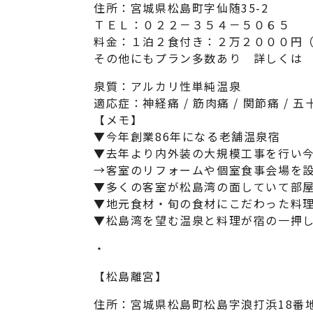
住所：宮城県松島町字仙随35-2
ＴＥＬ：０２２－３５４－５０６５
料金：１泊２食付き：２万２０００円
その他にもプラン多数あり 詳しく
泉質：アルカリ性単純温泉
適応症：神経痛 / 筋肉痛 / 関節痛 / 五
【メモ】
▼今年創業86年になる老舗温泉宿
▼去年より内外装の大規模工事を行い
→客室のリフォームや個室食事会場を
▼多くの客室が松島湾の面していて部
▼地元食材・旬の食材にこだわった料
▼松島湾を望む温泉と料理が宿の一押
・
【松島離宮】
住所：宮城県松島町松島字浪打浜18番