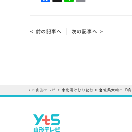
a
n
m
c
e
ai
e
l
前の記事へ
次の記事へ
b
o
o
k
YTS山形テレビ
>
東北湯けむり紀行
>
宮城県大崎市「鳴