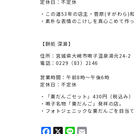
定休日：不定休
・この道53年の店主・菅原(すがわら)
・素朴な表情のこけしを真心こめて作
【餅処 深瀬】
住所：宮城県大崎市鳴子温泉湯元24-2
電話：0229（83）2146
営業時間：午前8時～午後6時
定休日：不定休
・「栗だんごセット」430円（税込み）
・鳴子名物「栗だんご」発祥の店。
・フォトジェニックな栗だんごを目当
F
X
Li
E