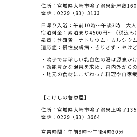
住所：宮城県大崎市鳴子温泉新屋敷160
電話：0229（83）3133
日帰り入浴：午前10時～午後3時 大人
宿泊料金：素泊まり4500円～（税込み
泉質：含硫黄―ナトリウム・カルシウ
適応症：慢性皮膚病・きりきず・やけど
・鳴子では珍しい乳白色の湯は源泉か
・効能豊かな温泉を求め、県内外から
・地元の食材にこだわった料理や自家
【こけしの菅原屋】
住所：宮城県大崎市鳴子温泉上鳴子135
電話：0229（83）3664
営業時間：午前8時～午後4時30分