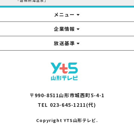
「磐梯熱海温泉」
メニュー
企業情報
YTS見学ツアー
アナウンサー
みるるん星人
お問い合わせ
YTSニュース
プレゼント
イベント
番組表
番組
放送基準
山形テレビ国民保護業務計画提出文
視聴データの取扱いについて
YTS山形テレビ SDGs 宣言
情報セキュリティ基本方針
山形テレビ人権方針
個人情報基本方針
系列局一覧
中継局一覧
企業情報
役員構成
採用情報
青少年向けの番組案内
番組向上の取り組み
番組審議会
〒990-8511山形市城西町5-4-1
TEL 023-645-1211(代)
Copyright YTS山形テレビ.