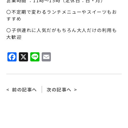
営業時間 ：11時〜15時（定休日：日・月）
〇不定期で変わるランチメニューやスイーツもお
すすめ
〇子供連れに人気だがもちろん大人だけの利用も
大歓迎
F
X
Li
E
a
n
m
c
e
ai
e
l
前の記事へ
次の記事へ
b
o
o
k