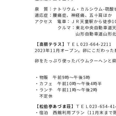
泉 質：ナトリウム・カルシウム-硫酸
適応症：腰痛症、神経痛、五十肩ほか
アクセス 電車：ＪＲ天童駅から徒歩1
クルマ：東北中央自動車道天童
山形自動車道山形北ＩＣ
【高擶テラス】
ＴＥＬ023-664-2211
2023年11月オープン。卵にこだわっ
卵をたっぷり使ったバウムクーヘンと
・物販 午前9時～午後5時
・カフェ 午前10時～午後4時半
・ランチ 午前11時～午後2時
不定休
【松伯亭あづま荘】
ＴＥＬ023-654-41
・宿泊 西館利用プラン（11月末まで限