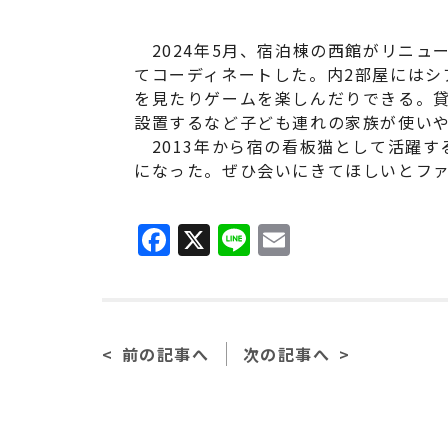
2024年5月、宿泊棟の西館がリニュ
てコーディネートした。内2部屋にはシ
を見たりゲームを楽しんだりできる。
設置するなど子ども連れの家族が使い
2013年から宿の看板猫として活躍する
になった。ぜひ会いにきてほしいとフ
F
X
Li
E
a
n
m
c
e
ai
e
l
前の記事へ
次の記事へ
b
o
o