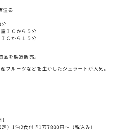
塩温泉
0分
ＩＣから５分
から１５分
た商品を製造販売。
県産フルーツなどを生かしたジェラートが人気。
41
定）1泊2食付き1万7800円～（税込み）