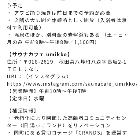
う予定
・ アワビ踊り焼きは前日までの予約が必要
・ ２階の大広間を休憩所として開放（入浴者は無
料で利用可能）
・ 温泉のほか、別料金の岩盤浴もある （土・日・
月のみ 午前9時〜午後8時／1,100円）
【サウナカフェ umikko】
住所：〒018-2619 秋田県八峰町八森字長坂2-1
ＴＥＬ：なし
URL：（インスタグラム）
https://www.instagram.com/saunacafe_umikko
【営業時間】午前10時～午後7時
【定休日】水曜
【補足情報】
・ 老朽化により閉館した高齢者コミュニティセン
ター（旧 湯っこランド）をリノベーション
・ 同町にある貸切コテージ「CRANDS」を運営す