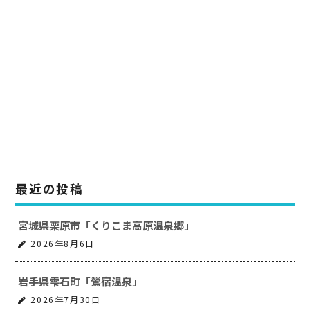
k
最近の投稿
宮城県栗原市「くりこま高原温泉郷」
2026年8月6日
岩手県雫石町「鶯宿温泉」
2026年7月30日