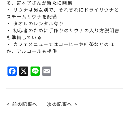
る、鈴木了さんが新たに開業
・ サウナは男女別で、それぞれにドライサウナと
スチームサウナを配備
・ タオルのレンタル有り
・ 初心者のために手作りのサウナの入り方説明書
も準備している
・ カフェメニューではコーヒーや紅茶などのほ
か、アルコールも提供
F
X
Li
E
a
n
m
c
e
ai
e
l
前の記事へ
次の記事へ
b
o
o