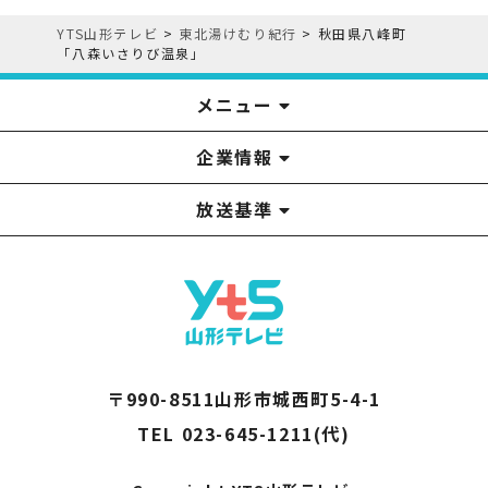
YTS山形テレビ
>
東北湯けむり紀行
>
秋田県八峰町
「八森いさりび温泉」
メニュー
企業情報
YTS見学ツアー
アナウンサー
みるるん星人
お問い合わせ
YTSニュース
プレゼント
イベント
番組表
番組
放送基準
山形テレビ国民保護業務計画提出文
視聴データの取扱いについて
YTS山形テレビ SDGs 宣言
情報セキュリティ基本方針
山形テレビ人権方針
個人情報基本方針
系列局一覧
中継局一覧
企業情報
役員構成
採用情報
青少年向けの番組案内
番組向上の取り組み
番組審議会
〒990-8511山形市城西町5-4-1
TEL 023-645-1211(代)