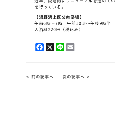
近年、段階的にリニューアルを進めて
を行っている。
【湯野浜上区公衆浴場】
午前6時～7時 午前10時～午後9時半
入浴料220円（税込み）
F
X
Li
E
a
n
m
c
e
ai
e
l
前の記事へ
次の記事へ
b
o
o
k