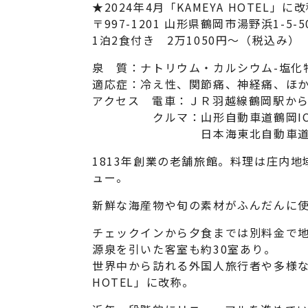
★2024年4月「KAMEYA HOTEL」に
〒997-1201 山形県鶴岡市湯野浜1-5-50 
1泊2食付き 2万1050円～（税込み）
泉 質：ナトリウム・カルシウム-塩化
適応症：冷え性、関節痛、神経痛、ほ
アクセス 電車：ＪＲ羽越線鶴岡駅から
クルマ：山形自動車道鶴岡ICか
日本海東北自動車道庄内空港
1813年創業の老舗旅館。料理は庄内
ュー。
新鮮な海産物や旬の素材がふんだんに
チェックインから夕食までは別料金で
源泉を引いた客室も約30室あり。
世界中から訪れる外国人旅行者や多様なニ
HOTEL」に改称。