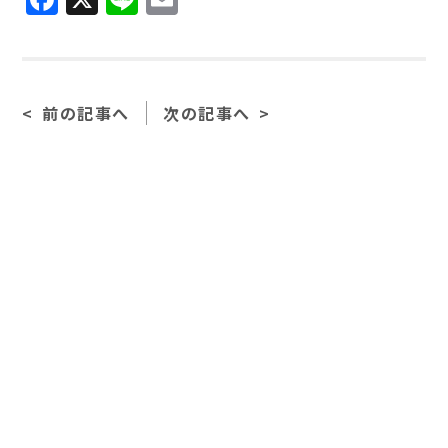
a
n
m
c
e
ai
e
l
前の記事へ
次の記事へ
b
o
o
k