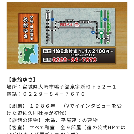
【旅館ゆさ】
場所：宮城県大崎市鳴子温泉字新町下５２－１
電話：０２２９－８４－７６７６
【創業】 １９８６年 （Vでイインタビューを受
けた遊佐久則社長が初代）
【旅館の建物】 木造、平屋建ての建物
【客室】 すべて和室 全９部屋（宿の公式HPでは