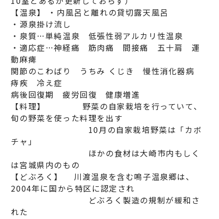
10室とあるが更新しておらず）
【温泉】 ・内風呂と離れの貸切露天風呂
・源泉掛け流し
・泉質…単純温泉 低張性弱アルカリ性温泉
・適応症…神経痛 筋肉痛 間接痛 五十肩 運
動麻痺
関節のこわばり うちみ くじき 慢性消化器病
痔疾 冷え症
病後回復期 疲労回復 健康増進
【料理】 野菜の自家栽培を行っていて、
旬の野菜を使った料理を出す
10月の自家栽培野菜は「カボ
チャ」
ほかの食材は大崎市内もしく
は宮城県内のもの
【どぶろく】 川渡温泉を含む鳴子温泉郷は、
2004年に国から特区に認定され
どぶろく製造の規制が緩和さ
れた