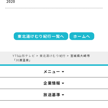
2020
東北湯けむり紀行一覧へ
ホームへ
YTS山形テレビ
>
東北湯けむり紀行
>
宮城県大崎市
「川渡温泉」
メニュー
企業情報
YTS見学ツアー
アナウンサー
みるるん星人
お問い合わせ
YTSニュース
プレゼント
イベント
番組表
番組
放送基準
山形テレビ国民保護業務計画提出文
視聴データの取扱いについて
YTS山形テレビ SDGs 宣言
情報セキュリティ基本方針
山形テレビ人権方針
個人情報基本方針
系列局一覧
中継局一覧
企業情報
役員構成
採用情報
青少年向けの番組案内
番組向上の取り組み
番組審議会