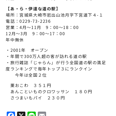
【あ・ら・伊達な道の駅】
場所：宮城県大崎市岩出山池月字下宮道下４-１
電話：0229-73-2236
営業：4月～11月 9：00～18：00
12月～3月 9：00～17：00
年中無休
・2001年 オープン
・年間で300万人超の客が訪れる道の駅
・旅行雑誌「じゃらん」が行う全国道の駅の満足
度ランキングで毎年トップ３にランクイン
今年は全国２位
栗おこわ ３５１円
あんこといものクロワッサン １８０円
さつまいもパイ ２３０円
F
X
Li
E