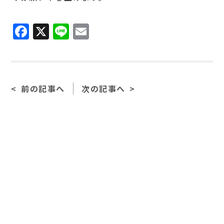
F
X
Li
E
a
n
m
c
e
ai
e
l
前の記事へ
次の記事へ
b
o
o
k