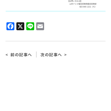
F
X
Li
E
a
n
m
c
e
ai
e
l
前の記事へ
次の記事へ
b
o
o
k