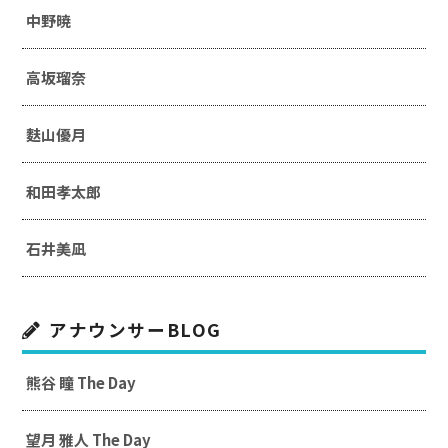
中野暁
高坂瑠奈
麩山優月
和田孝太郎
石井美凪
アナウンサーBLOG
熊谷 瞳 The Day
望月 雅人 The Day