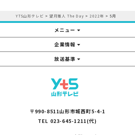
YTS山形テレビ
>
望月雅人 The Day
>
2022年
>
5月
メニュー
企業情報
YTS見学ツアー
アナウンサー
みるるん星人
お問い合わせ
YTSニュース
プレゼント
イベント
番組表
番組
放送基準
山形テレビ国民保護業務計画提出文
視聴データの取扱いについて
YTS山形テレビ SDGs 宣言
情報セキュリティ基本方針
山形テレビ人権方針
個人情報基本方針
系列局一覧
中継局一覧
企業情報
役員構成
採用情報
青少年向けの番組案内
番組向上の取り組み
番組審議会
〒990-8511山形市城西町5-4-1
TEL 023-645-1211(代)