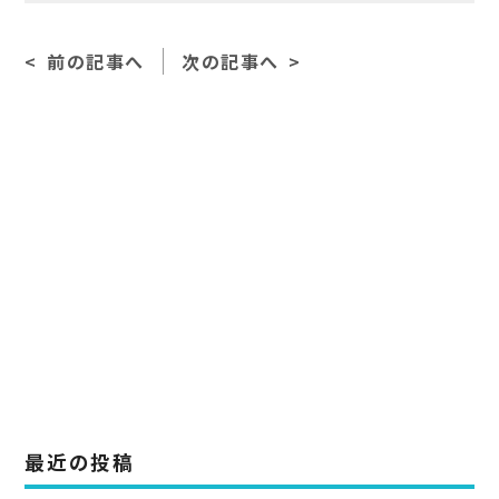
c
e
ai
e
l
前の記事へ
次の記事へ
b
o
o
k
最近の投稿