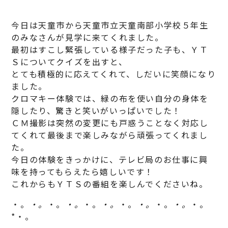
今日は天童市から天童市立天童南部小学校５年生
のみなさんが見学に来てくれました。
最初はすこし緊張している様子だった子も、ＹＴ
Ｓについてクイズを出すと、
とても積極的に応えてくれて、しだいに笑顔になり
ました。
クロマキー体験では、緑の布を使い自分の身体を
隠したり、驚きと笑いがいっぱいでした！
ＣＭ撮影は突然の変更にも戸惑うことなく対応し
てくれて最後まで楽しみながら頑張ってくれまし
た。
今日の体験をきっかけに、テレビ局のお仕事に興
味を持ってもらえたら嬉しいです！
これからもＹＴＳの番組を楽しんでくださいね。
・。
・。
・。
・。
・。
・。
・。
・。
・。
・。
・。
*・。