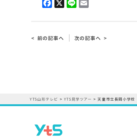
F
X
Li
E
a
n
m
c
e
ai
e
l
前の記事へ
次の記事へ
b
o
o
k
YTS山形テレビ
>
YTS見学ツアー
>
天童市立長岡小学校