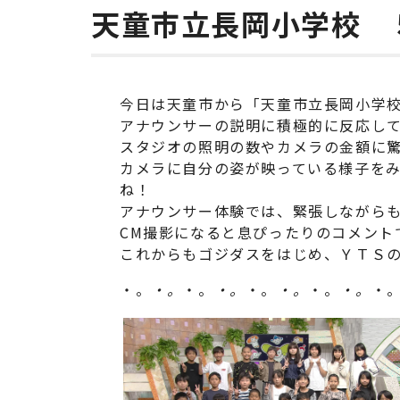
天童市立長岡小学校 
今日は天童市から「天童市立長岡小学
アナウンサーの説明に積極的に反応し
スタジオの照明の数やカメラの金額に
カメラに自分の姿が映っている様子を
ね！
アナウンサー体験では、緊張しながら
CM撮影になると息ぴったりのコメント
これからもゴジダスをはじめ、ＹＴＳ
・。
・。
・。
・。
・。
・。
・。
・。
・