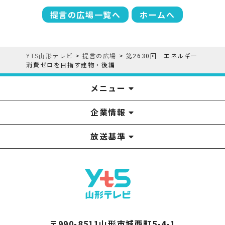
提言の広場一覧へ
ホームへ
YTS山形テレビ
>
提言の広場
>
第2630回 エネルギー
消費ゼロを目指す建物・後編
メニュー
企業情報
YTS見学ツアー
アナウンサー
みるるん星人
お問い合わせ
YTSニュース
プレゼント
イベント
番組表
番組
放送基準
山形テレビ国民保護業務計画提出文
視聴データの取扱いについて
YTS山形テレビ SDGs 宣言
情報セキュリティ基本方針
山形テレビ人権方針
個人情報基本方針
系列局一覧
中継局一覧
企業情報
役員構成
採用情報
青少年向けの番組案内
番組向上の取り組み
番組審議会
〒990-8511山形市城西町5-4-1