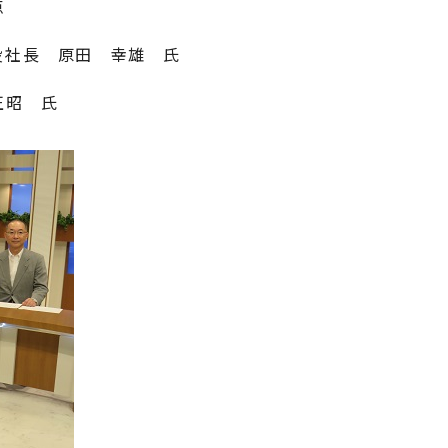
点
役社長 原田 幸雄 氏
正昭 氏