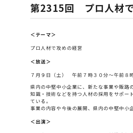
第2315回 プロ人材
＜テーマ＞
プロ人材で攻めの経営
＜放送＞
７月９日（土） 午前７時３０分～午前８
県内の中堅中小企業に、新たな事業や販路
知識・技術などを持つ人材の採用をサポー
ている。
事業の内容や今後の展開、県内の中堅中小
＜出演＞