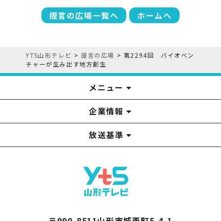
提言の広場一覧へ
ホームへ
YTS山形テレビ
>
提言の広場
>
第2294回 バイオベン
チャーが生み出す地方創生
メニュー
企業情報
YTS見学ツアー
アナウンサー
みるるん星人
お問い合わせ
YTSニュース
プレゼント
イベント
番組表
番組
放送基準
山形テレビ国民保護業務計画提出文
視聴データの取扱いについて
YTS山形テレビ SDGs 宣言
情報セキュリティ基本方針
山形テレビ人権方針
個人情報基本方針
系列局一覧
中継局一覧
企業情報
役員構成
採用情報
青少年向けの番組案内
番組向上の取り組み
番組審議会
〒990-8511山形市城西町5-4-1