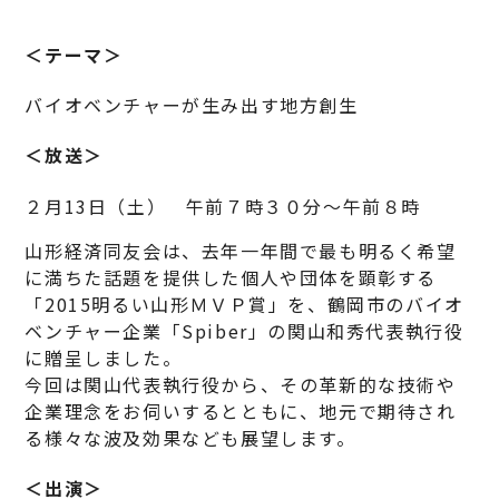
＜テーマ＞
バイオベンチャーが生み出す地方創生
＜放送＞
２月13日（土） 午前７時３０分～午前８時
山形経済同友会は、去年一年間で最も明るく希望
に満ちた話題を提供した個人や団体を顕彰する
「2015明るい山形ＭＶＰ賞」を、鶴岡市のバイオ
ベンチャー企業「Spiber」の関山和秀代表執行役
に贈呈しました。
今回は関山代表執行役から、その革新的な技術や
企業理念をお伺いするとともに、地元で期待され
る様々な波及効果なども展望します。
＜出演＞