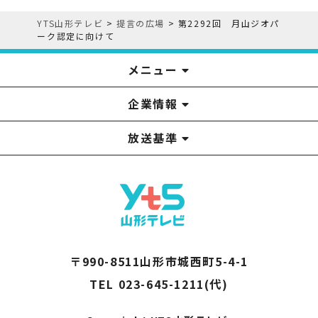
YTS山形テレビ
>
提言の広場
>
第2292回 月山ジオパ
ーク認定に向けて
メニュー
企業情報
YTS見学ツアー
アナウンサー
みるるん星人
お問い合わせ
YTSニュース
プレゼント
イベント
番組表
番組
放送基準
山形テレビ国民保護業務計画提出文
視聴データの取扱いについて
YTS山形テレビ SDGs 宣言
情報セキュリティ基本方針
山形テレビ人権方針
個人情報基本方針
系列局一覧
中継局一覧
企業情報
役員構成
採用情報
青少年向けの番組案内
番組向上の取り組み
番組審議会
〒990-8511山形市城西町5-4-1
TEL 023-645-1211(代)