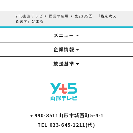
YTS山形テレビ
>
提言の広場
>
第2385回 「税を考え
る週間」始まる
メニュー
企業情報
YTS見学ツアー
アナウンサー
みるるん星人
お問い合わせ
YTSニュース
プレゼント
イベント
番組表
番組
放送基準
山形テレビ国民保護業務計画提出文
視聴データの取扱いについて
YTS山形テレビ SDGs 宣言
情報セキュリティ基本方針
山形テレビ人権方針
個人情報基本方針
系列局一覧
中継局一覧
企業情報
役員構成
採用情報
青少年向けの番組案内
番組向上の取り組み
番組審議会
〒990-8511山形市城西町5-4-1
TEL 023-645-1211(代)