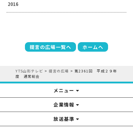
2016
提言の広場一覧へ
ホームへ
YTS山形テレビ
>
提言の広場
>
第2361回 平成２９年
度 通常総会
メニュー
企業情報
YTS見学ツアー
アナウンサー
みるるん星人
お問い合わせ
YTSニュース
プレゼント
イベント
番組表
番組
放送基準
山形テレビ国民保護業務計画提出文
視聴データの取扱いについて
YTS山形テレビ SDGs 宣言
情報セキュリティ基本方針
山形テレビ人権方針
個人情報基本方針
系列局一覧
中継局一覧
企業情報
役員構成
採用情報