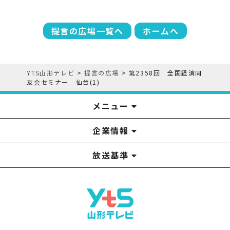
提言の広場一覧へ
ホームへ
YTS山形テレビ
>
提言の広場
>
第2358回 全国経済同
友会セミナー 仙台(1)
メニュー
企業情報
YTS見学ツアー
アナウンサー
みるるん星人
お問い合わせ
YTSニュース
プレゼント
イベント
番組表
番組
放送基準
山形テレビ国民保護業務計画提出文
視聴データの取扱いについて
YTS山形テレビ SDGs 宣言
情報セキュリティ基本方針
山形テレビ人権方針
個人情報基本方針
系列局一覧
中継局一覧
企業情報
役員構成
採用情報
青少年向けの番組案内
番組向上の取り組み
番組審議会