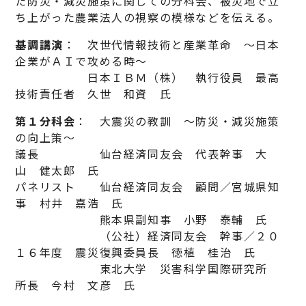
た防災・減災施策に関しての分科会、被災地で立
ち上がった農業法人の視察の模様などを伝える。
基調講演
： 次世代情報技術と産業革命 ～日本
企業がＡＩで攻める時～
日本ＩＢＭ（株） 執行役員 最高
技術責任者 久世 和資 氏
第１分科会
： 大震災の教訓 ～防災・減災施策
の向上策～
議長 仙台経済同友会 代表幹事 大
山 健太郎 氏
パネリスト 仙台経済同友会 顧問／宮城県知
事 村井 嘉浩 氏
熊本県副知事 小野 泰輔 氏
（公社）経済同友会 幹事／２０
１６年度 震災復興委員長 徳植 桂治 氏
東北大学 災害科学国際研究所
所長 今村 文彦 氏