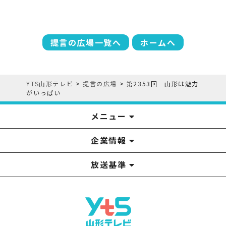
提言の広場一覧へ
ホームへ
YTS山形テレビ
>
提言の広場
>
第2353回 山形は魅力
がいっぱい
メニュー
企業情報
YTS見学ツアー
アナウンサー
みるるん星人
お問い合わせ
YTSニュース
プレゼント
イベント
番組表
番組
放送基準
山形テレビ国民保護業務計画提出文
視聴データの取扱いについて
YTS山形テレビ SDGs 宣言
情報セキュリティ基本方針
山形テレビ人権方針
個人情報基本方針
系列局一覧
中継局一覧
企業情報
役員構成
採用情報
青少年向けの番組案内
番組向上の取り組み
番組審議会