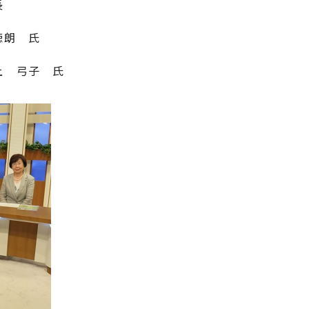
長
徳朗 氏
 弓子 氏