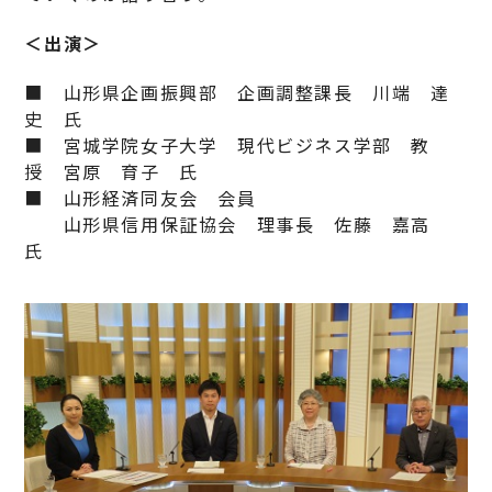
＜出演＞
■ 山形県企画振興部 企画調整課長 川端 達
史 氏
■ 宮城学院女子大学 現代ビジネス学部 教
授 宮原 育子 氏
■ 山形経済同友会 会員
山形県信用保証協会 理事長 佐藤 嘉高
氏