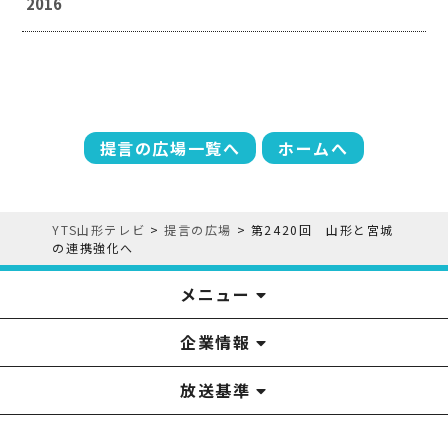
2016
提言の広場一覧へ
ホームへ
YTS山形テレビ
>
提言の広場
>
第2420回 山形と宮城
の連携強化へ
メニュー
企業情報
YTS見学ツアー
アナウンサー
みるるん星人
お問い合わせ
YTSニュース
プレゼント
イベント
番組表
番組
放送基準
山形テレビ国民保護業務計画提出文
視聴データの取扱いについて
YTS山形テレビ SDGs 宣言
情報セキュリティ基本方針
山形テレビ人権方針
個人情報基本方針
系列局一覧
中継局一覧
企業情報
役員構成
採用情報
青少年向けの番組案内
番組向上の取り組み
番組審議会