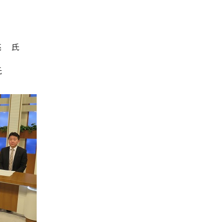
亮 氏
氏