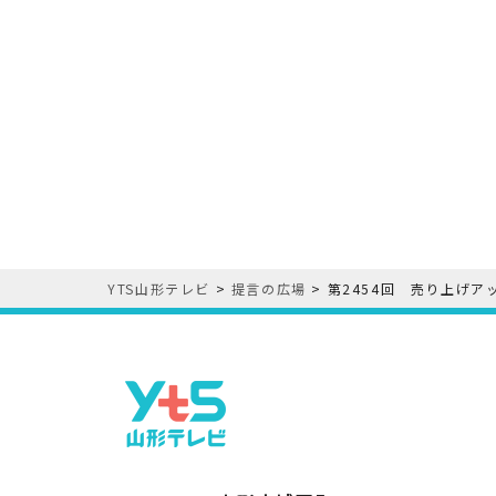
YTS山形テレビ
>
提言の広場
>
第2454回 売り上げア