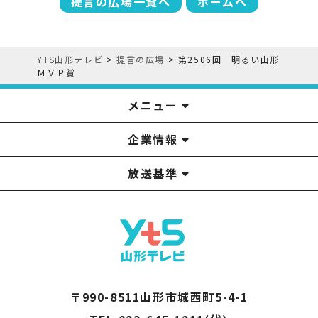
提言の広場一覧へ
ホームへ
YTS山形テレビ
>
提言の広場
>
第2506回 明るい山形
ＭＶＰ賞
メニュー
企業情報
YTS見学ツアー
アナウンサー
みるるん星人
お問い合わせ
YTSニュース
プレゼント
イベント
番組表
番組
放送基準
山形テレビ国民保護業務計画提出文
視聴データの取扱いについて
YTS山形テレビ SDGs 宣言
情報セキュリティ基本方針
山形テレビ人権方針
個人情報基本方針
系列局一覧
中継局一覧
企業情報
役員構成
採用情報
青少年向けの番組案内
番組向上の取り組み
番組審議会
〒990-8511山形市城西町5-4-1