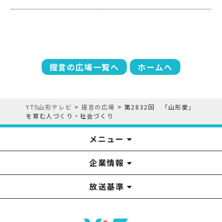
提言の広場一覧へ
ホームへ
YTS山形テレビ
>
提言の広場
>
第2832回 「山形愛」
を育む人づくり・社会づくり
メニュー
企業情報
YTS見学ツアー
アナウンサー
みるるん星人
お問い合わせ
YTSニュース
プレゼント
イベント
番組表
番組
放送基準
山形テレビ国民保護業務計画提出文
視聴データの取扱いについて
YTS山形テレビ SDGs 宣言
情報セキュリティ基本方針
山形テレビ人権方針
個人情報基本方針
系列局一覧
中継局一覧
企業情報
役員構成
採用情報
青少年向けの番組案内
番組向上の取り組み
番組審議会